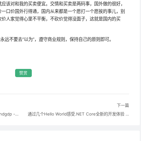
就应该对和我的买卖便宜。交情和买卖是两码事，国外做的很好，
价一口价国外行得通，国内从来都是一个愿打一个愿挨的事儿，别
砍价人家觉得心里不平衡，不砍价觉得没面子，这就是国内的买
你永远不要去“以为”，遵守商业规则，保持自己的原则即可。
赞赏
下一篇
DIV CSS display (block,none,inline) - lyqandgdp - 博客园
通过几个Hello World感受.NET Core全新的开发体验 - Artech - 博客园