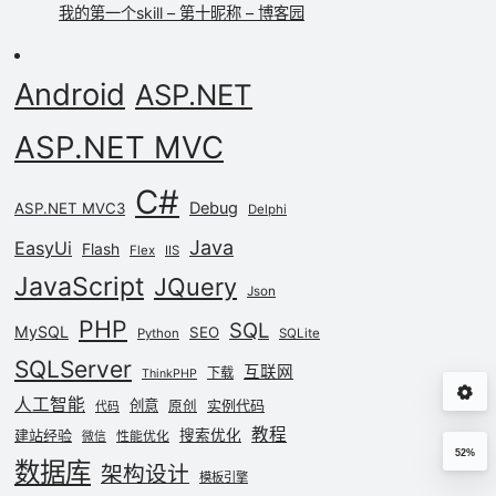
我的第一个skill – 第十昵称 – 博客园
Android
ASP.NET
ASP.NET MVC
C#
Debug
ASP.NET MVC3
Delphi
Java
EasyUi
Flash
Flex
IIS
JavaScript
JQuery
Json
PHP
SQL
MySQL
SEO
Python
SQLite
SQLServer
互联网
下载
ThinkPHP
人工智能
创意
实例代码
原创
代码
教程
建站经验
搜索优化
性能优化
微信
52%
数据库
架构设计
模板引擎