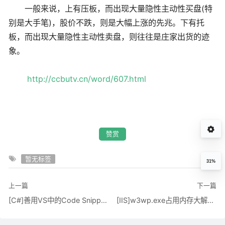
一般来说，上有压板，而出现大量隐性主动性买盘(特
别是大手笔)，股价不跌，则是大幅上涨的先兆。下有托
板，而出现大量隐性主动性卖盘，则往往是庄家出货的迹
象。
http://ccbutv.cn/wor
d/607.html
赞赏
暂无标签
31%
上一篇
下一篇
[C#]善用VS中的Code Snippet来提高开发效率
[IIS]w3wp.exe占用内存大解决办法