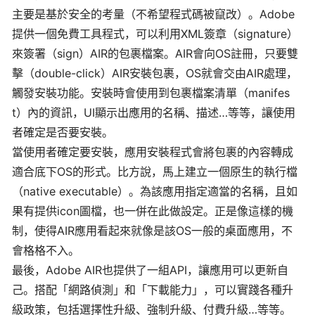
主要是基於安全的考量（不希望程式碼被竄改）。Adobe
提供一個免費工具程式，可以利用XML簽章（signature）
來簽署（sign）AIR的包裹檔案。AIR會向OS註冊，只要雙
擊（double-click）AIR安裝包裹，OS就會交由AIR處理，
觸發安裝功能。安裝時會使用到包裹檔案清單（manifes
t）內的資訊，UI顯示出應用的名稱、描述…等等，讓使用
者確定是否要安裝。
當使用者確定要安裝，應用安裝程式會將包裹的內容轉成
適合底下OS的形式。比方說，馬上建立一個原生的執行檔
（native executable）。為該應用指定適當的名稱，且如
果有提供icon圖檔，也一併在此做設定。正是像這樣的機
制，使得AIR應用看起來就像是該OS一般的桌面應用，不
會格格不入。
最後，Adobe AIR也提供了一組API，讓應用可以更新自
己。搭配「網路偵測」和「下載能力」，可以實踐各種升
級政策，包括選擇性升級、強制升級、付費升級…等等。