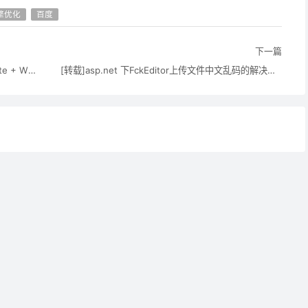
擎优化
百度
下一篇
[转载]Spring.NET企业架构实践之 Nhibernate + WCF + ASP.NET MVC + NVelocity 对PetShop4.0重构(一)
[转载]asp.net 下FckEditor上传文件中文乱码的解决办法