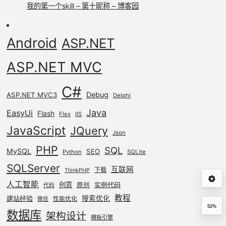
我的第一个skill – 第十昵称 – 博客园
Android
ASP.NET
ASP.NET MVC
C#
Debug
ASP.NET MVC3
Delphi
Java
EasyUi
Flash
Flex
IIS
JavaScript
JQuery
Json
PHP
SQL
MySQL
SEO
Python
SQLite
SQLServer
互联网
下载
ThinkPHP
人工智能
创意
实例代码
原创
代码
教程
建站经验
搜索优化
性能优化
微信
52%
数据库
架构设计
模板引擎