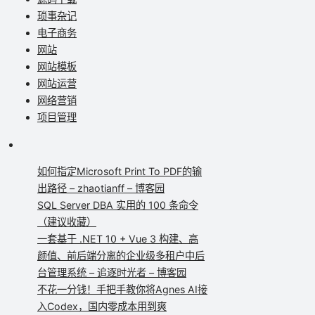
琐事杂记
电子商务
网站
网站模板
网站运营
网络营销
项目管理
如何指定Microsoft Print To PDF的输
出路径 – zhaotianff – 博客园
SQL Server DBA 实用的 100 条命令
（建议收藏）
一套基于 .NET 10 + Vue 3 构建、高
颜值、前后端分离的企业级多租户中后
台管理系统 – 追逐时光者 – 博客园
不花一分钱！手把手教你将Agnes AI接
入Codex，国内零成本用到爽