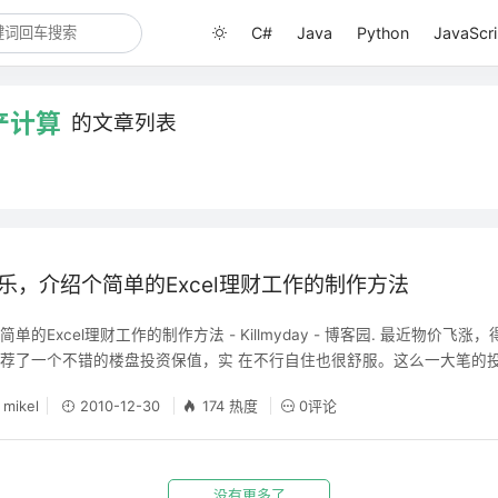
C#
Java
Python
JavaScri
产计算
的文章列表
快乐，介绍个简单的Excel理财工作的制作方法
的Excel理财工作的制作方法 - Killmyday - 博客园. 最近物价飞
荐了一个不错的楼盘投资保值，实 在不行自住也很舒服。这么一大笔的
当然需要慎之又慎，小心的不能再小心。作决定前自然要估计一下收益如
mikel
2010-12-30
174 热度
0评论
一步都是很简单的运算，但是很多步串起来，就有点顾此失彼了。因此就
没有更多了