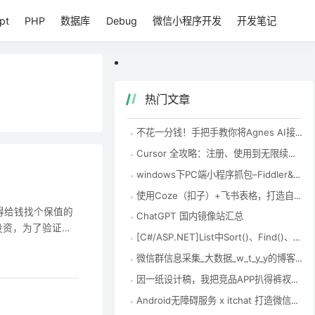
pt
PHP
数据库
Debug
微信小程序开发
开发笔记
热门文章
不花一分钱！手把手教你将Agnes AI接入Codex，国内零成本用到爽
Cursor 全攻略：注册、使用到无限续杯，一次性讲清楚 – 知乎
windows下PC端小程序抓包–Fiddler&Charles-腾讯云开发者社区-腾讯云
使用Coze（扣子）+飞书表格，打造自动化EXCEL表格数据整理神器-首席AI分享圈
涨，得给钱找个保值的
ChatGPT 国内镜像站汇总
投资，为了验证一
[C#/ASP.NET]List中Sort()、Find()、FindAll()、Exist()的使用方法 – zock – 博客园
何，这种纷繁复杂
微信群信息采集_大数据_w_t_y_y的博客-CSDN博客
想
因一纸设计稿，我把竞品APP扒得裤衩不剩(中)_移动开发_Coder-Pig的猪栏-CSDN博客
Android无障碍服务 x itchat 打造微信半自动机器人_移动开发_Coder-Pig的猪栏-CSDN博客