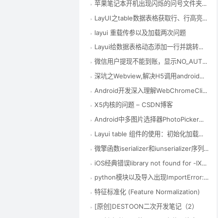
苹果笔记本开机出现闪烁的问号文件夹解决方法 – CSDN博客
LayUI之table数据表格获取行、行高亮等相关操作
layui 重载传参以及加载两次问题
Layui给数据表格动态添加一行并跳转到添加行所在页 – CSDN博客
微信用户提现不能到账，显示NO_AUTH | 产品权限验证失败,请查看您当前是否具有该产品的权限(企业付款到零钱) – CSDN博客
深坑之Webview,解决H5调用android相机拍照和录像 – CSDN博客
Android开发深入理解WebChromeClient之onShowFileChooser或openFileChooser使用说明 – TeachCourse
X5内核的问题 – CSDN博客
Android中多图片选择器PhotoPicker库的使用（仿微信） – CSDN博客
Layui table 组件的使用：初始化加载数据、数据刷新表格、传参数 – LoveLong – 博客园
微擎函数iserializer和iunserializer序列化函数 – CSDN博客
iOS经典错误library not found for -lXXX – 简书
python模块以及导入出现ImportError: No module named ‘xxx’问题 – 我的新博客 – 博客频道 – CSDN.NET
特征标准化 (Feature Normalization)
[原创]DESTOON二次开发笔记（2）