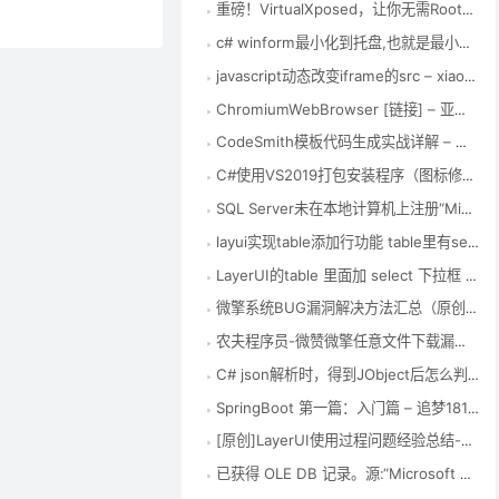
重磅！VirtualXposed，让你无需Root也能使用Xposed框架！ – Xposed框架中文站
c# winform最小化到托盘,也就是最小化到右下角，其实很简单，winform中有专门的控件 – 要每天开心 – 博客园
javascript动态改变iframe的src – xiaoha – 博客园
ChromiumWebBrowser [链接] – 亚特凯瑟琳 – 博客园
CodeSmith模板代码生成实战详解 – 张龙豪 – 博客园
C#使用VS2019打包安装程序（图标修改和默认安装路径修改） – qq_41487299的博客 – CSDN博客
SQL Server未在本地计算机上注册“Microsoft.ACE.OLEDB.12.0”提供程序 – 踏雪有迹的博客 – CSDN博客
layui实现table添加行功能 table里有select可选择可编辑 并且与form表单一起提交数据保存 – 勤劳的搬运工 – CSDN博客
LayerUI的table 里面加 select 下拉框 – Fly社区
微擎系统BUG漏洞解决方法汇总（原创） – 谦信君 – 博客园
农夫程序员-微赞微擎任意文件下载漏洞global.func.php文件修复方法
C# json解析时，得到JObject后怎么判断它的某一键值是否存在？_博问_博客园
SpringBoot 第一篇：入门篇 – 追梦1819 – 博客园
[原创]LayerUI使用过程问题经验总结-填坑笔记
已获得 OLE DB 记录。源:“Microsoft SQL Native Client” Hresult: 0x80004005 说明:“不能将值 NULL 插入列 ‘id’，表 ‘ToolingD – 路漫漫 修远兮 – CSDN博客