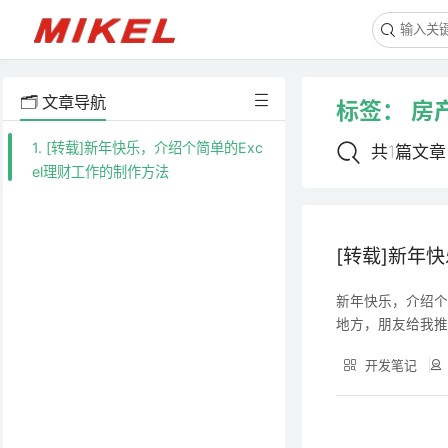
🗂️ 文章导航
标签：
房
1. [转载]新年快乐，介绍个简单的Exc
共1篇文章
el理财工作的制作方法
[转载]新年
新年快乐，介绍个简单
地方，朋友给我推
下保值的潜力，
开发笔记
的 计算，虽然每