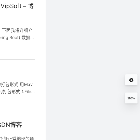
Soft – 博
客园 下面我将详细介
g Boot) 数据
er) 解释 CRE
带的打包形式 用Mav
的打包形式 1.File-
100%
CSDN博客
你有一个能正常编译的项