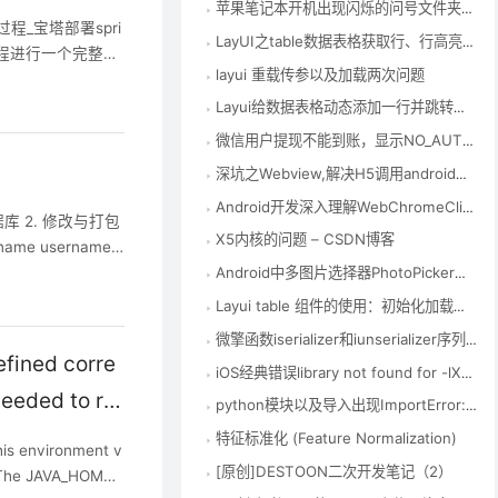
苹果笔记本开机出现闪烁的问号文件夹解决方法 – CSDN博客
过程_宝塔部署spri
LayUI之table数据表格获取行、行高亮等相关操作
署过程进行一个完整演
layui 重载传参以及加载两次问题
SmartAdmi
Layui给数据表格动态添加一行并跳转到添加行所在页 – CSDN博客
微信用户提现不能到账，显示NO_AUTH | 产品权限验证失败,请查看您当前是否具有该产品的权限(企业付款到零钱) – CSDN博客
深坑之Webview,解决H5调用android相机拍照和录像 – CSDN博客
Android开发深入理解WebChromeClient之onShowFileChooser或openFileChooser使用说明 – TeachCourse
库 2. 修改与打包
X5内核的问题 – CSDN博客
_name username:
Android中多图片选择器PhotoPicker库的使用（仿微信） – CSDN博客
Layui table 组件的使用：初始化加载数据、数据刷新表格、传参数 – LoveLong – 博客园
微擎函数iserializer和iunserializer序列化函数 – CSDN博客
fined corre
iOS经典错误library not found for -lXXX – 简书
needed to ru
python模块以及导入出现ImportError: No module named ‘xxx’问题 – 我的新博客 – 博客频道 – CSDN.NET
特征标准化 (Feature Normalization)
s environment v
[原创]DESTOON二次开发笔记（2）
错The JAVA_HOME