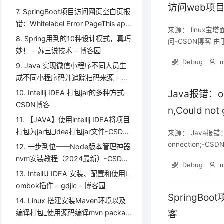
访问web项目
correctly,this environment variable
7. SpringBoot项目访问网页空白页报
is_this environment variable is need
错：Whitelabel Error PageThis appl
来源： linux宝
ed to run this pr-CSDN博客
ication has no explicit mapping for
8. Spring用到的10种设计模式，真巧
问-CSDN博客
/error – guohao施 – 博客园
妙！ – 苏三说技术 – 博客园
SQL其实并不怎么熟
Debug
m
bc工具类的链接
9. Java 实现微信小程序不同人员生
成不同小程序码并追踪扫码来源 – Vi
pSoft – 博客园
10. Intellij IDEA 打包jar的多种方式-
Java报错：org
CSDN博客
n,Could no
11. 【JAVA】使用intellij IDEA将项目
打包为jar包_idea打包jar文件-CSDN
来源： Java报错：org
博客
onnection;-CSD
12. 一步到位——Node版本管理神器
uld not get JDBC
nvm安装教程（2024最新）-CSDN
Debug
m
博客
13. IntelliJ IDEA 安装、配置和使用L
ombok插件 – gdjlc – 博客园
SpringB
14. Linux 搭建安装Maven环境以及
编译打包_使用源码编译mvn packag
客