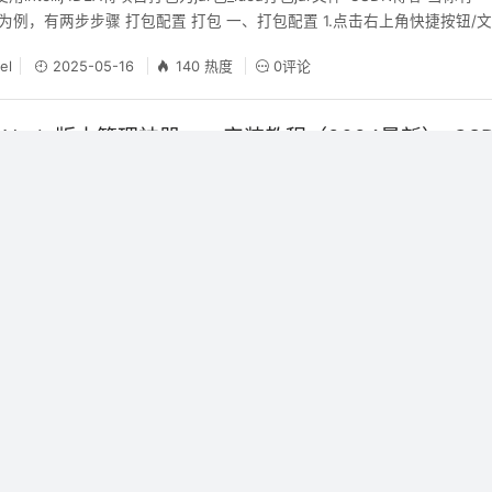
boot为例，有两步步骤 打包配置 打包 一、打包配置 1.点击右上角快捷按钮/
目结构-->Artifacts，如图所示选择 3.在Create JAR from Modules
el
2025-05-16
140 热度
0评论
Node版本管理神器nvm安装教程（2024最新）-CS
—Node版本管理神器nvm安装教程（2024最新）-CSDN博客 前言 No
必经之路，我们可能会遇到需要切换node版本的情况，卸载node再安
出现极大提高我们切换node的效率。 然而，在nvm的安装过程中有很多
ikel
2025-05-15
170 热度
0评论
来让我带领你们，一次到位安装nvm，包能用，包提醒哪里有坑，只要
IDEA 安装、配置和使用Lombok插件 – gdjlc – 博客园
 IDEA 安装、配置和使用Lombok插件 - gdjlc - 博客园 Lombok 可用来帮
于简单的 Java 对象（POJO），比如说getter/setter/toString
：https://projectlombok.org 下面是IntelliJ IDEA安装、配置和
ikel
2025-05-15
201 热度
0评论