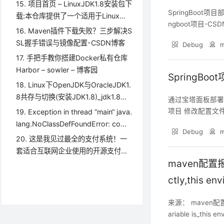
e-CSDN博客
15. 项目首页 – LinuxJDK1.8安装包下
SpringBoot
载:本仓库提供了一个适用于Linux系
ngboot项目-
统的JDK 1.8安装包，方便开发者在Li
16. Maven插件下载失败？三步解决S
示，不同项目的部署
nux环境下快速安装和配置Java开发
SL握手错误与镜像配置-CSDN博客
Debug
m
n的开源项目为例）、N
环境 – GitCode
17. 手把手教你搭建Docker私有仓库
Harbor – sowler – 博客园
SpringB
18. Linux下OpenJDK与OracleJDK1.
8共存与切换(安装JDK1.8)_jdk1.8对
通过宝塔面板部署S
应openjdk版本-CSDN博客
项目 修改配置文件 sprin
19. Exception in thread “main“ java.
your_username 
lang.NoClassDefFoundError: com/
Debug
m
google/common/collect/Immutabl
20. 这是我见过最全的支付系统！一
eSet_exception in thread “main” no
套适合互联网企业使用的开源支付系
classdeffounderror: i-CSDN博客
maven配置报错T
统 – Java陈序员 – 博客园
ctly,this en
n this pr-
来源： maven配置报错Th
ariable is_this