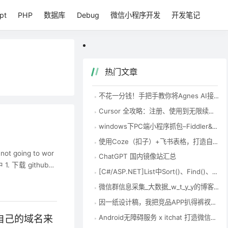
pt
PHP
数据库
Debug
微信小程序开发
开发笔记
热门文章
不花一分钱！手把手教你将Agnes AI接入Codex，国内零成本用到爽
Cursor 全攻略：注册、使用到无限续杯，一次性讲清楚 – 知乎
windows下PC端小程序抓包–Fiddler&Charles-腾讯云开发者社区-腾讯云
使用Coze（扣子）+飞书表格，打造自动化EXCEL表格数据整理神器-首席AI分享圈
t going to wor
ChatGPT 国内镜像站汇总
 下载 github网
[C#/ASP.NET]List中Sort()、Find()、FindAll()、Exist()的使用方法 – zock – 博客园
微信群信息采集_大数据_w_t_y_y的博客-CSDN博客
因一纸设计稿，我把竞品APP扒得裤衩不剩(中)_移动开发_Coder-Pig的猪栏-CSDN博客
Android无障碍服务 x itchat 打造微信半自动机器人_移动开发_Coder-Pig的猪栏-CSDN博客
过自己的域名来