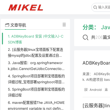
🗂️ 文章导航
分类：
Ja
1. ADBKeyBoard 安装 (中文输入)-C
共206篇
SDN博客
2. [云服务器]linux宝塔面板下配置连
接mysql的jdbc配置及设置通过自己
的域名来访问web项目_jdbc 配置域
ADBKeyBo
3. Java报错：org.springframewor
名访问-CSDN博客
k.jdbc.CannotGetJdbcConnection
来源： ADBKeyBoar
Exception,Could not get JDBC Co
4. SpringBoot项目部署到宝塔面板的
k. AI构建项目 b
nnection;-CSDN博客
详细过程_宝塔部署springboot项目-
址：https://gith
CSDN博客
5. SpringBoot项目部署到宝塔面板的
Android
详细过程
6. maven配置报错The JAVA_HOME
[云服务器]l
environment variable is not defined