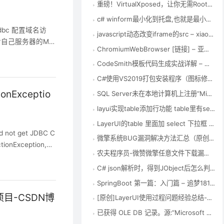
重磅！VirtualXposed，让你无需Root也能使用Xposed框架！ – Xposed框架中文站
c# winform最小化到托盘,也就是最小化到右下角，其实很简单，winform中有专门的控件 – 要每天开心 – 博客园
dbc 配置域名访
javascript动态改变iframe的src – xiaoha – 博客园
对自己服务器的My
ChromiumWebBrowser [链接] – 亚特凯瑟琳 – 博客园
c 首先改下自己jd
CodeSmith模板代码生成实战详解 – 张龙豪 – 博客园
C#使用VS2019打包安装程序（图标修改和默认安装路径修改） – qq_41487299的博客 – CSDN博客
onExceptio
SQL Server未在本地计算机上注册“Microsoft.ACE.OLEDB.12.0”提供程序 – 踏雪有迹的博客 – CSDN博客
layui实现table添加行功能 table里有select可选择可编辑 并且与form表单一起提交数据保存 – 勤劳的搬运工 – CSDN博客
LayerUI的table 里面加 select 下拉框 – Fly社区
 not get JDBC C
微擎系统BUG漏洞解决方法汇总（原创） – 谦信君 – 博客园
ionException,Co
农夫程序员-微赞微擎任意文件下载漏洞global.func.php文件修复方法
C# json解析时，得到JObject后怎么判断它的某一键值是否存在？_博问_博客园
SpringBoot 第一篇：入门篇 – 追梦1819 – 博客园
项目-CSDN博
[原创]LayerUI使用过程问题经验总结-填坑笔记
已获得 OLE DB 记录。源:“Microsoft SQL Native Client” Hresult: 0x80004005 说明:“不能将值 NULL 插入列 ‘id’，表 ‘ToolingD – 路漫漫 修远兮 – CSDN博客