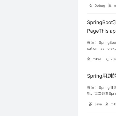
environment vari
Debug
m
SpringBo
PageThis app
or – guoh
来源： SpringBoo
cation has no e
ring Boot 微服务，页
mikel
20
licit mappi
Spring用
来源： Sprin
机，每次翻看Spr
能只会用@Auto
Java
mik
设计模式，希望对