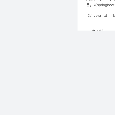
目，以spring
打开项目结构设置 2.项
Java
mik
一步到位——
来源： 一步到位—
习前端的小伙伴的
雅，因此nvm的
Debug
m
易踩雷，那么接下
IntelliJ 
来源： IntelliJ
的重复代码，尤其是对
注解实现这一目的。 官网
Debug
m